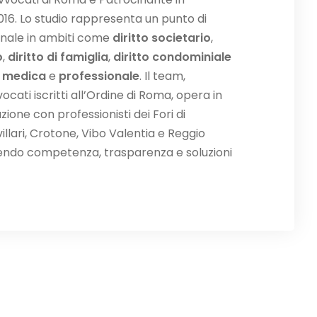
016. Lo studio rappresenta un punto di
onale in ambiti come
diritto societario
,
o
,
diritto di famiglia
,
diritto condominiale
à medica
e
professionale
. Il team,
ati iscritti all’Ordine di Roma, opera in
zione con professionisti dei Fori di
llari, Crotone, Vibo Valentia e Reggio
endo competenza, trasparenza e soluzioni