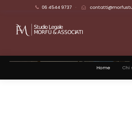
06 4544 9737
·
contatti@morfustud
Home
Chi