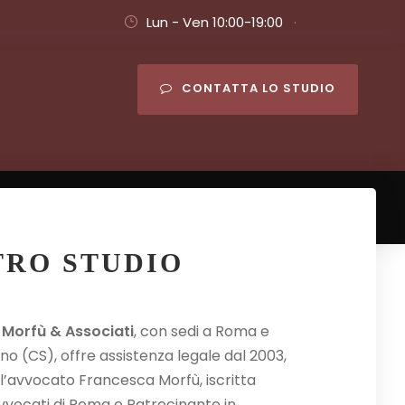
Lun - Ven 10:00-19:00
·
CONTATTA LO STUDIO
News
Contatti
TRO STUDIO
 Morfù & Associati
, con sedi a Roma e
o (CS), offre assistenza legale dal 2003,
ll’avvocato Francesca Morfù, iscritta
Avvocati di Roma e Patrocinante in