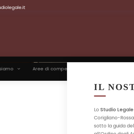
iolegale.it
 siamo
Aree di competenza
Avvocati
IL NOS
Lo
Studio Legale
Corigliano-Rossan
sotto la guida de
all’Ordine degli 