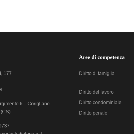
Aree di competenza
i, 177
Diritto di famiglia
M
Diritto del lavoro
Diritto condominiale
rgimento 6 – Corigliano
 (CS)
Diritto penale
9737
morfustudiolegale.it