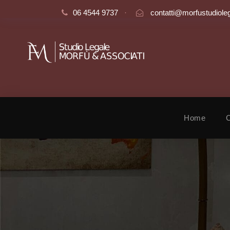
06 4544 9737
·
contatti@morfustudioleg
Home
C